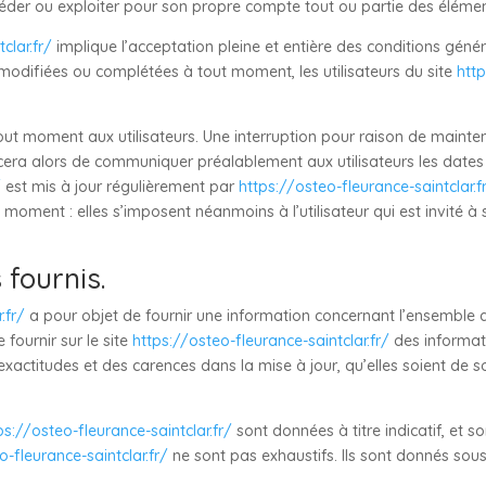
 céder ou exploiter pour son propre compte tout ou partie des élémen
clar.fr/
implique l’acceptation pleine et entière des conditions généra
e modifiées ou complétées à tout moment, les utilisateurs du site
http
tout moment aux utilisateurs. Une interruption pour raison de mainte
orcera alors de communiquer préalablement aux utilisateurs les dates 
/
est mis à jour régulièrement par
https://osteo-fleurance-saintclar.f
oment : elles s’imposent néanmoins à l’utilisateur qui est invité à s
 fournis.
.fr/
a pour objet de fournir une information concernant l’ensemble de
 fournir sur le site
https://osteo-fleurance-saintclar.fr/
des informati
xactitudes et des carences dans la mise à jour, qu’elles soient de son
ps://osteo-fleurance-saintclar.fr/
sont données à titre indicatif, et so
o-fleurance-saintclar.fr/
ne sont pas exhaustifs. Ils sont donnés sou