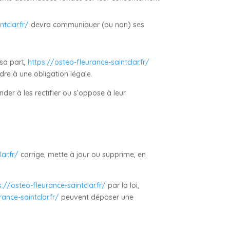
tclar.fr/
devra communiquer (ou non) ses
 sa part,
https://osteo-fleurance-saintclar.fr/
dre à une obligation légale.
der à les rectifier ou s’oppose à leur
ar.fr/
corrige, mette à jour ou supprime, en
s://osteo-fleurance-saintclar.fr/
par la loi,
rance-saintclar.fr/
peuvent déposer une