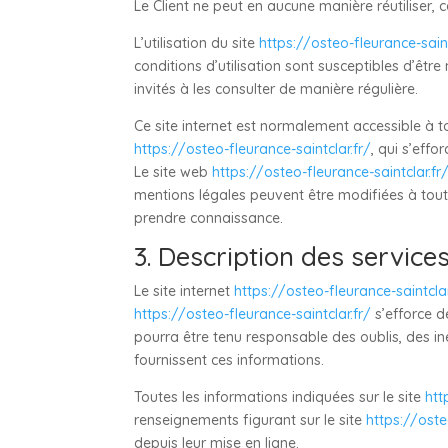
Le Client ne peut en aucune manière réutiliser,
L’utilisation du site
https://osteo-fleurance-saint
conditions d’utilisation sont susceptibles d’êtr
invités à les consulter de manière régulière.
Ce site internet est normalement accessible à 
https://osteo-fleurance-saintclar.fr/
, qui s’eff
Le site web
https://osteo-fleurance-saintclar.fr
mentions légales peuvent être modifiées à tout m
prendre connaissance.
3. Description des services
Le site internet
https://osteo-fleurance-saintclar
https://osteo-fleurance-saintclar.fr/
s’efforce de
pourra être tenu responsable des oublis, des ine
fournissent ces informations.
Toutes les informations indiquées sur le site
htt
renseignements figurant sur le site
https://oste
depuis leur mise en ligne.