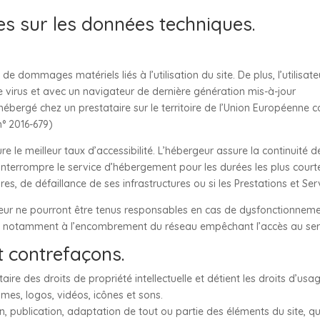
les sur les données techniques.
de dommages matériels liés à l’utilisation du site. De plus, l’utilisa
de virus et avec un navigateur de dernière génération mis-à-jour
hébergé chez un prestataire sur le territoire de l’Union Européenn
n° 2016-679)
re le meilleur taux d’accessibilité. L’hébergeur assure la continuité 
 d’interrompre le service d’hébergement pour les durées les plus cou
es, de défaillance de ses infrastructures ou si les Prestations et Se
eur ne pourront être tenus responsables en cas de dysfonctionnemen
lié notamment à l’encombrement du réseau empêchant l’accès au ser
et contrefaçons.
aire des droits de propriété intellectuelle et détient les droits d’usa
mes, logos, vidéos, icônes et sons.
, publication, adaptation de tout ou partie des éléments du site, que