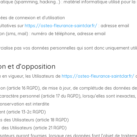
matique (spamming, hacking…) : matériel informatique utilisé pour la 
nées de connexion et d’utilisation
ltatives sur
https://osteo-fleurance-saintclar.fr/
: adresse email
 (sms, mail) : numéro de téléphone, adresse email
alise pas vos données personnelles qui sont donc uniquement utilis
ion et d’opposition
n vigueur, les Utilisateurs de
https://osteo-fleurance-saintclar.fr/
d
ation (article 16 RGPD), de mise à jour, de complétude des données des
aractère personnel (article 17 du RGPD), lorsqu’elles sont inexactes
conservation est interdite
nt (article 13-2c RGPD)
s des Utilisateurs (article 18 RGPD)
des Utilisateurs (article 21 RGPD)
ilisateurs auront fournies, lorsque ces données font l’objet de trai