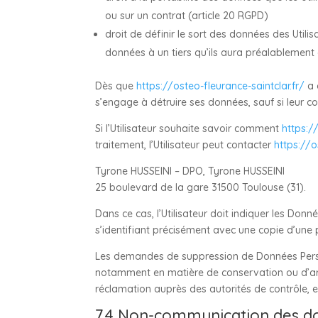
ou sur un contrat (article 20 RGPD)
droit de définir le sort des données des Utilis
données à un tiers qu’ils aura préalablement
Dès que
https://osteo-fleurance-saintclar.fr/
a 
s’engage à détruire ses données, sauf si leur c
Si l’Utilisateur souhaite savoir comment
https:/
traitement, l’Utilisateur peut contacter
https://o
Tyrone HUSSEINI – DPO, Tyrone HUSSEINI
25 boulevard de la gare 31500 Toulouse (31).
Dans ce cas, l’Utilisateur doit indiquer les Donn
s’identifiant précisément avec une copie d’une p
Les demandes de suppression de Données Perso
notamment en matière de conservation ou d’arc
réclamation auprès des autorités de contrôle, e
7.4 Non-communication des d