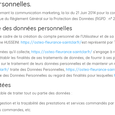
rsonnelles.
ernant la communication marketing, la loi du 21 Juin 2014 pour la c
que du Règlement Général sur la Protection des Données (RGPD : n° 2
te des données personnelles
 cadre de la création du compte personnel de l’Utilisateur et de sa 
ne HUSSEINI.
https://osteo-fleurance-saintclar.fr/
est représenté par 
ées qu’il collecte,
https://osteo-fleurance-saintclar.fr/
s’engage à re
établir les finalités de ses traitements de données, de fournir à ses pr
ur le traitement de leurs données personnelles et de maintenir un r
ar.fr/
traite des Données Personnelles,
https://osteo-fleurance-saint
nce des Données Personnelles au regard des finalités pour lesquelles
ctées
ible de traiter tout ou partie des données :
 gestion et la traçabilité des prestations et services commandés par 
 des commandes, etc.