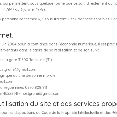
s qui permettent, sous quelque forme que ce soit, directement ou no
i n° 78-17 du 6 janvier 1978).
 personne concernée », « sous traitant » et « données sensibles » on
rnet.
21 juin 2004 pour la confiance dans l’économie numérique, il est précis
ntervenants dans le cadre de sa réalisation et de son suivi:
de la gare 31500 Toulouse (31)
 hustyrone@gmail.com
hysique ou une personne morale.
mail.com
 Sarreguemines 0970 808 911
ne HUSSEINI – hustyrone@gmail.com
tilisation du site et des services prop
 par les dispositions du Code de la Propriété Intellectuelle et des R