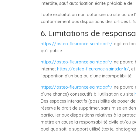
interdite, sauf autorisation écrite préalable de :
Toute exploitation non autorisée du site ou de 
conformément aux dispositions des articles L.33
6. Limitations de responsab
https://osteo-fleurance-saintclar.fr/
agit en tan
qu’il publie.
https://osteo-fleurance-saintclar.fr/
ne pourra ê
internet
https://osteo-fleurance-saintclar.fr/
, e
l’apparition d’un bug ou d’une incompatibilité.
https://osteo-fleurance-saintclar.fr/
ne pourra 
d’une chance) consécutifs à l’utilisation du site
Des espaces interactifs (possibilité de poser de
réserve le droit de supprimer, sans mise en dem
particulier aux dispositions relatives à la prot
mettre en cause la responsabilité civile et/ou 
quel que soit le support utilisé (texte, photogra