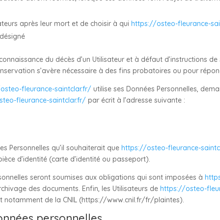
ateurs après leur mort et de choisir à qui
https://osteo-fleurance-sain
 désigné
connaissance du décès d’un Utilisateur et à défaut d’instructions de
onservation s’avère nécessaire à des fins probatoires ou pour répon
/osteo-fleurance-saintclar.fr/
utilise ses Données Personnelles, deman
steo-fleurance-saintclar.fr/
par écrit à l’adresse suivante :
ées Personnelles qu’il souhaiterait que
https://osteo-fleurance-saintcl
ièce d’identité (carte d’identité ou passeport).
nnelles seront soumises aux obligations qui sont imposées à
http
hivage des documents. Enfin, les Utilisateurs de
https://osteo-fleu
t notamment de la CNIL (https://www.cnil.fr/fr/plaintes).
onnées personnelles