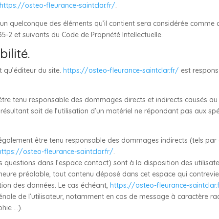
https://osteo-fleurance-saintclar.fr/
.
l’un quelconque des éléments qu’il contient sera considérée comme c
5-2 et suivants du Code de Propriété Intellectuelle.
ilité.
t qu’éditeur du site.
https://osteo-fleurance-saintclar.fr/
est responsa
tre tenu responsable des dommages directs et indirects causés au maté
t résultant soit de l’utilisation d’un matériel ne répondant pas aux sp
également être tenu responsable des dommages indirects (tels par
https://osteo-fleurance-saintclar.fr/
.
s questions dans l’espace contact) sont à la disposition des utilisat
eure préalable, tout contenu déposé dans cet espace qui contreviend
ection des données. Le cas échéant,
https://osteo-fleurance-saintclar.
pénale de l’utilisateur, notamment en cas de message à caractère rac
phie …).