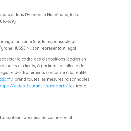
onfiance dans l’Economie Numérique, la Loi
016-679).
navigation sur le Site, le responsable du
Tyrone HUSSEINI, son représentant légal
specter le cadre des dispositions légales en
ospects et clients, à partir de la collecte de
egistre des traitements conforme à la réalité.
clar.fr/
prend toutes les mesures raisonnables
https://osteo-fleurance-saintclar.fr/
les traite.
l’utilisateur : données de connexion et