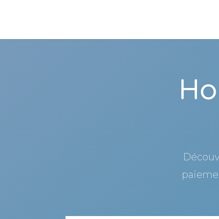
Ho
Découvr
paiemen