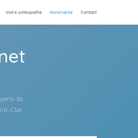
Votre ostéopathe
Honoraires
Contact
net
oyens de
nt-Clar.