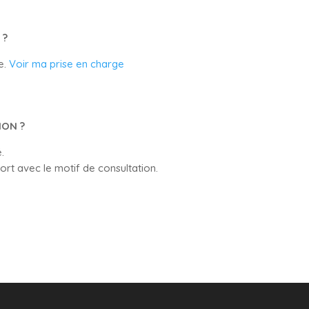
 ?
e.
Voir ma prise en charge
ION ?
.
rt avec le motif de consultation.